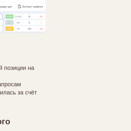
й позиции на
апросам
илась за счёт
ого