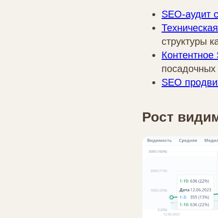
SEO‑аудит 
Техническа
структуры к
Контентное 
посадочных 
SEO продви
Рост видим