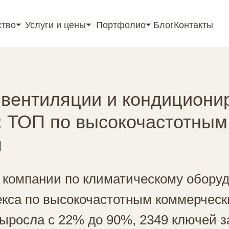
ство⏷
Услуги и цены⏷
Портфолио⏷
Блог
Контакты
rtant; top: 0; z-index: 9999; } }
вентиляции и кондициони
: ТОП по высокочастотным
м
 компании по климатическому обору
кса по высокочастотным коммерческ
ыросла с 22% до 90%, 2349 ключей з