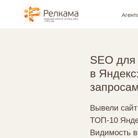
⮌ Назад
Агент
@media (max-width: 1199px) { #rec1098706601 { position: sticky !impo
SEO для 
в Яндекс
запроса
Вывели сайт
ТОП-10 Янде
Видимость в