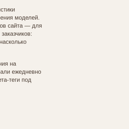
истики
нения моделей.
лов сайта — для
 заказчиков:
 насколько
ния на
вали ежедневно
та-теги под