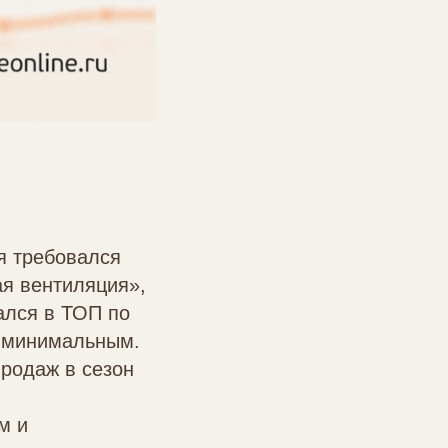
я требовался
ая вентиляция»,
ался в ТОП по
л минимальным.
продаж в сезон
м и