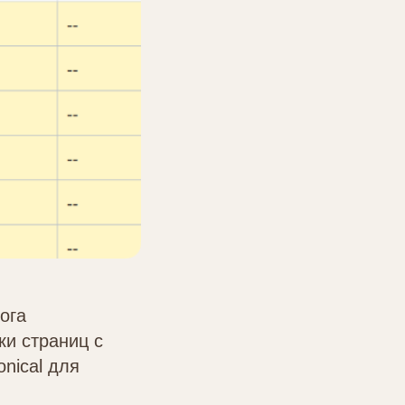
ога
ки страниц с
nical для