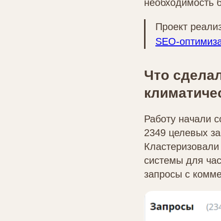
необходимость б
Проект реали
SEO-оптимиза
Что сдела
климатиче
Работу начали с
2349 целевых за
Кластеризовали 
системы для час
запросы с комм