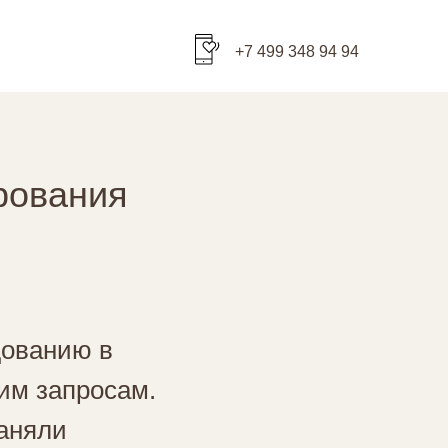
+7 499 348 94 94
рования
дованию в
им запросам.
аняли