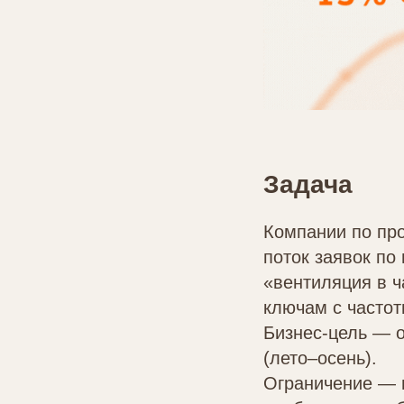
Задача
Компании по пр
поток заявок по
«вентиляция в ч
ключам с часто
Бизнес-цель — о
(лето–осень).
Ограничение — 