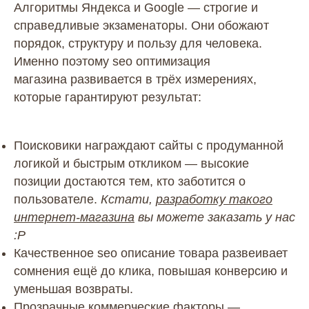
Алгоритмы Яндекса и Google — строгие и
справедливые экзаменаторы. Они обожают
порядок, структуру и пользу для человека.
Именно поэтому seo оптимизация
магазина развивается в трёх измерениях,
которые гарантируют результат:
Поисковики награждают сайты с продуманной
Как мы выводим
логикой и быстрым откликом — высокие
в топ
Процесс
позиции достаются тем, кто заботится о
работы над
пользователе.
Кстати,
разработку такого
SEO
интернет-магазина
вы можете заказать у нас
:Р
продвижением
Качественное seo описание товара развеивает
интернет-
сомнения ещё до клика, повышая конверсию и
магазина
уменьшая возвраты.
Прозрачные коммерческие факторы —