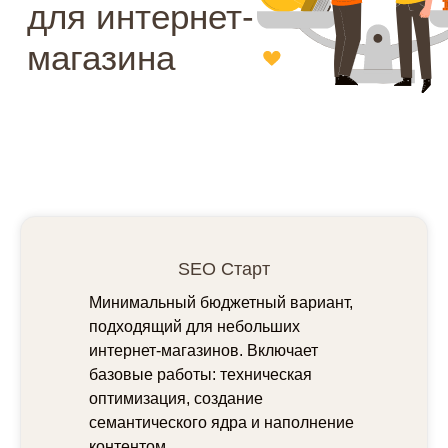
Немного статистики
Преимущества
Если вы недостаточно
прониклись нашими
принципами, то вот ещё
плюсики. Итак, почему
:Релкама в 2 раза лучше
среднего digital-агентства.*
*сомневаетесь? Просто
проверьте!
SEO Старт
Минимальный бюджетный вариант,
подходящий для небольших
интернет-магазинов. Включает
базовые работы: техническая
оптимизация, создание
семантического ядра и наполнение
контентом.