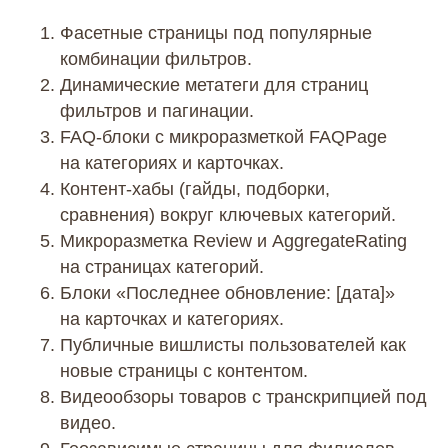
Фасетные страницы под популярные
комбинации фильтров.
Динамические метатеги для страниц
фильтров и пагинации.
FAQ‑блоки с микроразметкой FAQPage
на категориях и карточках.
Контент‑хабы (гайды, подборки,
сравнения) вокруг ключевых категорий.
Микроразметка Review и AggregateRating
на страницах категорий.
Блоки «Последнее обновление: [дата]»
на карточках и категориях.
Публичные вишлисты пользователей как
Почём SEO
новые страницы с контентом.
для магазина?
Стоимость SEO
Видеообзоры товаров с транскрипцией под
видео.
для интернет-