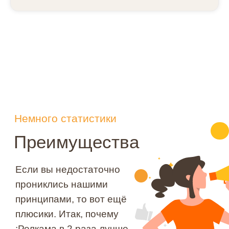
Команда зубастых SEO
экспертов
Над SEO
интернет-
магазина будут
работать вот эти
красавцы