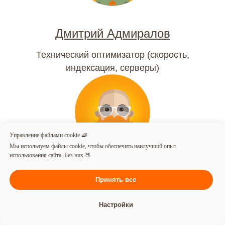
Дмитрий Адмиралов
Технический оптимизатор (скорость,
индексация, серверы)
Управление файлами cookie 🧇
Мы используем файлы cookie, чтобы обеспечить наилучший опыт
использования сайта. Без них 🍑
Евмений Тимшанский
Принять все
SEO-стратег с 10-летним опытом
Настройки
в e‑commerce