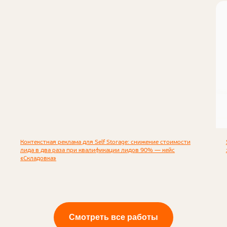
Что мы делаем
Виды услуг
Контекстная реклама для Self Storage: снижение стоимости
лида в два раза при квалификации лидов 90% — кейс
«Складовка»
Появились вопросы?
Смотреть все работы
Мы ответим на них :Р