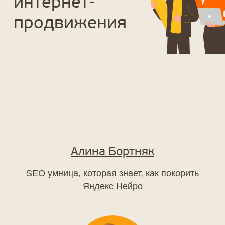
В дополнение
Алина Бортняк
к продвижению
Получите
SEO умница, которая знает, как покорить
еще больше
Яндекс Нейро
продаж