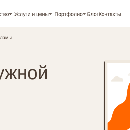
ство⏷
Услуги и цены⏷
Портфолио⏷
Блог
Контакты
кламы
ужной