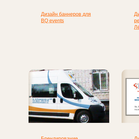
Дизайн баннеров для
Д
BQ events
р
Л
Брендирование
Д