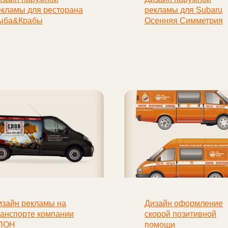
екламы для ресторана
рекламы для Subaru
ыба&Крабы
Осенняя Симметрия
изайн рекламы на
Дизайн оформление
ранспорте компании
скорой позитивной
ЛОН
помощи