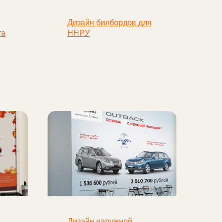
Дизайн билбордов для
та
ННРУ
Дизайн наружной