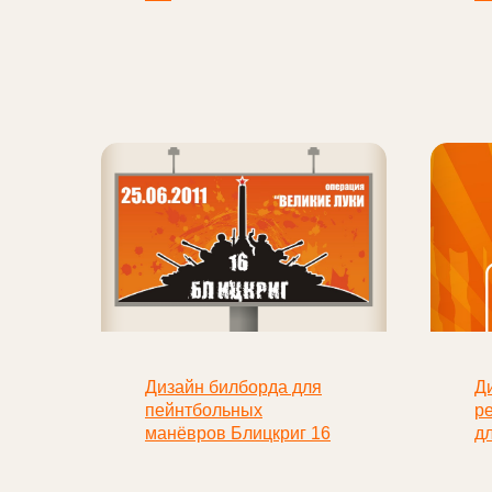
Дизайн билборда для
Д
пейнтбольных
р
манёвров Блицкриг 16
д