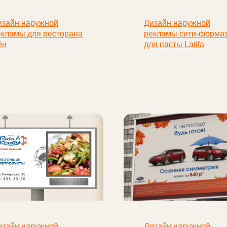
изайн наружной
Дизайн наружной
екламы для ресторана
рекламы сити-форма
ён
для пасты Latifa
изайн наружной
Дизайн наружной