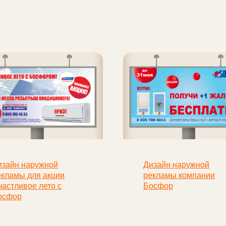
изайн наружной
Дизайн наружной
екламы для акции
рекламы компании
частливое лето с
Босфор
осфор