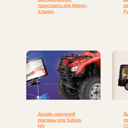
транспорта для Фреон-
р
Хладон
Р
Дизайн наружной
Д
рекламы для Subaru
т
NN
С