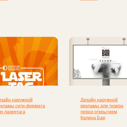
изайн наружной
Дизайн наружной
екламы сити-формата
рекламы для тизера
ля лазертага
перед открытием
Калина Бар