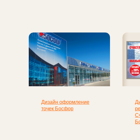
Дизайн оформление
Д
точек Босфор
р
С
Б