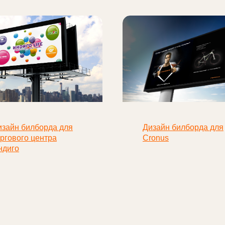
изайн билборда для
Дизайн билборда для
оргового центра
Cronus
ндиго