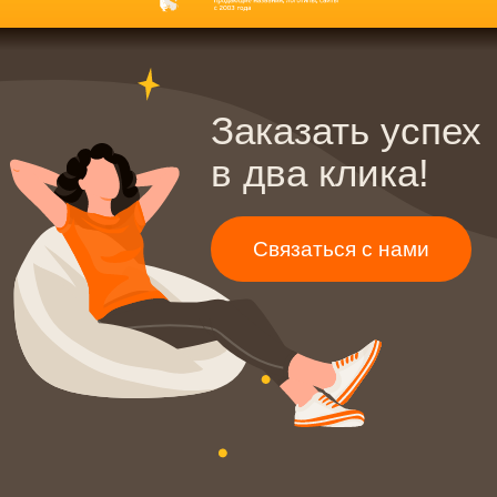
Дизайн документации
Разработка брендбука
Дизайн сувенирной продукции
Разработка фирменного
Дизайн наружной рекламы
стиля
Дизайн полиграфии
Разработка логотипа
Блог
Контакты
Политика конфиденциальности
©
2003-2026
, Digital-агентство Релкама. Все права защищены