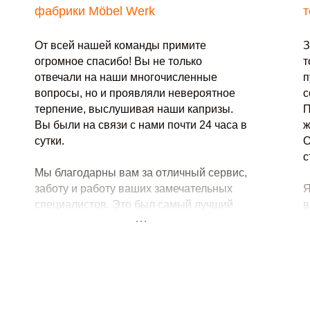
фабрики Möbel Werk
т
От всей нашей команды примите
З
огромное спасибо! Вы не только
т
отвечали на наши многочисленные
п
вопросы, но и проявляли невероятное
с
терпение, выслушивая наши капризы.
П
Заказать успех
Вы были на связи с нами почти 24 часа в
ж
сутки.
О
в два клика!
с
Мы благодарны вам за отличный сервис,
Связаться с нами
заботу и работу ваших замечательных
Я
специалистов. Это был самый лучший
в
опыт сотрудничества с внешними
п
подрядчиками!
Особо хочется отметить высокое
качество, гармоничное сочетание
названия и графики.