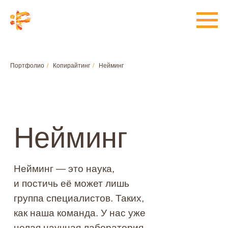
Портфолио
/
Копирайтинг
/
Нейминг
Нейминг
Нейминг — это наука,
и постичь её может лишь
группа специалистов. Таких,
как наша команда. У нас уже
целая научная лаборатория,
поэтому вместо разработки
названия — мы создаём
имена.