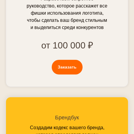
руководство, которое расскажет все
фишки использования логотипа,
чтобы сделать ваш бренд стильным
и выделиться среди конкурентов
от 100 000 ₽
Немного статистики
Заказать
Преимущества
Если вы недостаточно
прониклись нашими
принципами, то вот ещё
22 сотрудника
плюсики. Итак, почему
:Релкама в 2 раза лучше
В среднем digital агентстве 10
среднего digital-агентства.*
Брендбук
сотрудников. У нас 22.
Создадим кодекс вашего бренда,
*сомневаетесь? Просто
20 лет