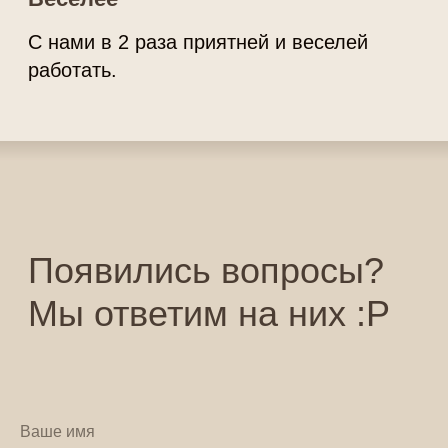
которые будут
творить над
вашим
брендбуком