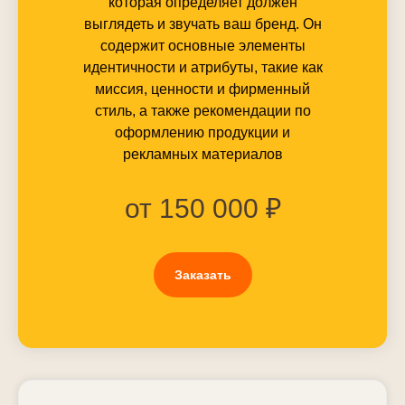
проверьте!
которая определяет должен
Средний возраст digital агентств — 5 лет.
выглядеть и звучать ваш бренд. Он
В июле 2023 года мы отпраздновали 20
содержит основные элементы
летие.
идентичности и атрибуты, такие как
миссия, ценности и фирменный
Больше проектов
стиль, а также рекомендации по
:Релкама одновременно реализует в 2
оформлению продукции и
раза больше проектов, чем среднее
рекламных материалов
digital агентство.
от 150 000 ₽
Клиентолюбы
Наши менеджеры зовут себя
Клиентолюбы из-за двойного внимания
к клиенту.
Заказать
Больше услуг
Мы предоставляем в 2 раза больше
услуг, чем похожие digital агенства.
Веселее