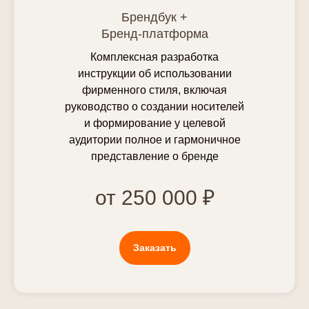
Брендбук +
С нами в 2 раза приятней и веселей
Бренд-платформа
работать.
Комплексная разработка
инструкции об использовании
фирменного стиля, включая
руководство о создании носителей
и формирование у целевой
Появились вопросы?
аудитории полное и гармоничное
Мы ответим на них :Р
представление о бренде
от 250 000 ₽
Заказать