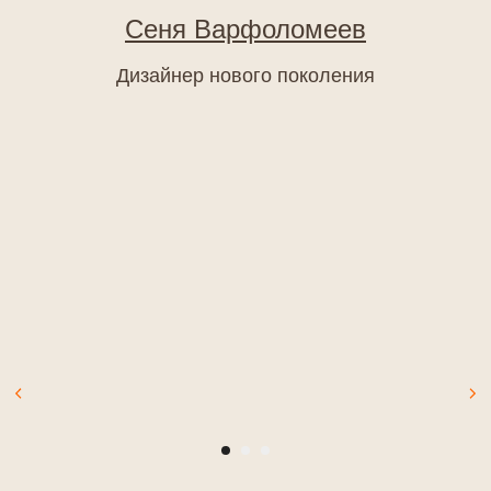
Сеня Варфоломеев
Дизайнер нового поколения
Агентство
Нейминг
Команда
Нейминг салона красоты
Партнёры
Нейминг юридической компании
Отзывы
Нейминг мебельной фирмы
Редакционная политика
Нейминг магазина
Портфолио
Оппозиционный нейминг
Нейминг ресторана
Создание сайтов
Нейминг бренда
Фирменный стиль
Нейминг агентства
Копирайтинг
недвижимости
Дизайн
Нейминг интернет-магазина
Интернет-продвижение
Нейминг малого бизнеса
Копирайтинг
Интернет-продвижение
Разработка слогана
Контекстная реклама
Рекламные тексты
SERM — поисковая репутация
SMM — продвижение
Создание сайтов
в соцсетях
Разработка сайта на Тильде
SEO — оптимизация сайта