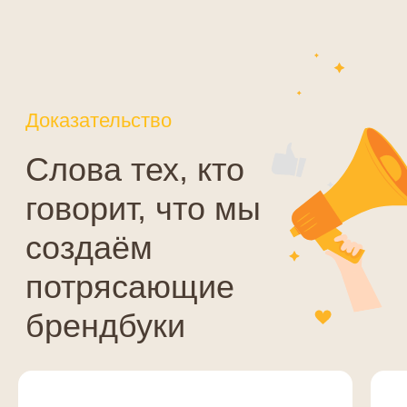
Разработка лендингов
GEO — продвижение
⭐
Разработка интернет-
магазинов
Дизайн
Разработка корпоративных
Дизайн инвестиционных тизеров
сайтов
Дизайн презентации
Фирменный стиль
Дизайн документации
Разработка брендбука
Дизайн сувенирной продукции
Разработка фирменного
Дизайн наружной рекламы
стиля
Дизайн полиграфии
Разработка логотипа
Блог
Контакты
Политика конфиденциальности
©
2003-2026
, Digital-агентство Релкама. Все права защищены