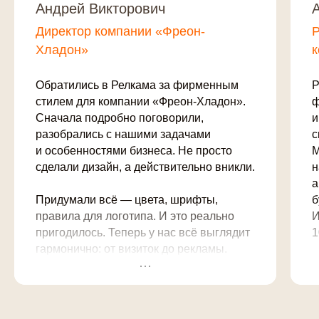
Андрей Викторович
Директор компании «Фреон-
Р
Хладон»
Обратились в Релкама за фирменным
Р
стилем для компании «Фреон-Хладон».
ф
Сначала подробно поговорили,
и
разобрались с нашими задачами
с
и особенностями бизнеса. Не просто
М
сделали дизайн, а действительно вникли.
н
а
Придумали всё — цвета, шрифты,
б
правила для логотипа. И это реально
И
пригодилось. Теперь у нас всё выглядит
1
гармонично: от визиток до рекламы.
Клиенты даже начали замечать:
С
«Вы теперь такие стильные!»
в
а
С ребятами было комфортно
б