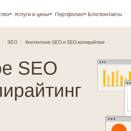
ство⏷
Услуги и цены⏷
Портфолио⏷
Блог
Контакты
/
SEO
/
Контентное SEO и SEO‑копирайтинг
ое SEO
пирайтинг