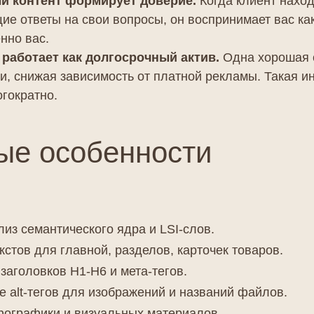
й контент формирует доверие.
Когда клиент наход
е ответы на свои вопросы, он воспринимает вас как
нно вас.
 работает как долгосрочный актив.
Одна хорошая с
и, снижая зависимость от платной рекламы. Такая и
огократно.
ые особенности
лиз семантического ядра и LSI-слов.
кстов для главной, разделов, карточек товаров.
заголовков H1-H6 и мета-тегов.
 alt-тегов для изображений и названий файлов.
ографики и визуальных материалов.