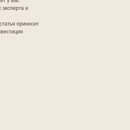
ит у вас
 эксперта и
татья приносит
нвестиция