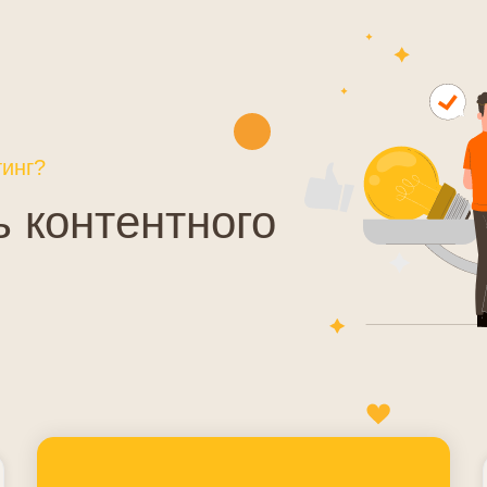
инг?
 контентного