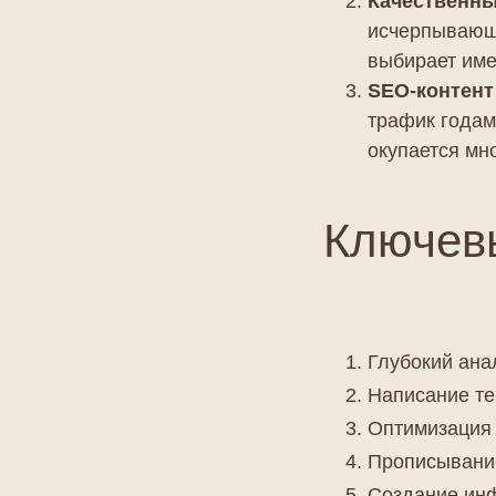
Качественны
исчерпывающи
выбирает име
SEO-контент
трафик годам
окупается мн
Ключев
Глубокий ана
Написание те
Оптимизация 
Прописывание
Создание инф