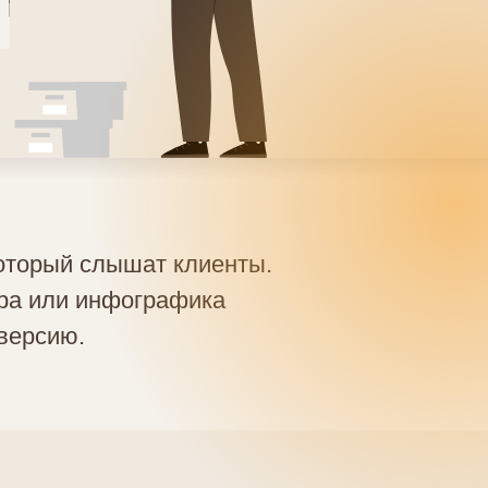
который слышат клиенты.
ара или инфографика
версию.