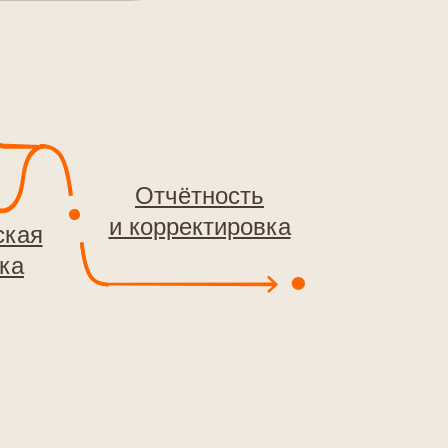
Отчётность
и корректировка
ская
ка