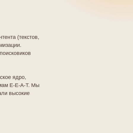
тента (текстов,
мизации.
 поисковиков
еское ядро,
мам E-E-A-T. Мы
али высокие