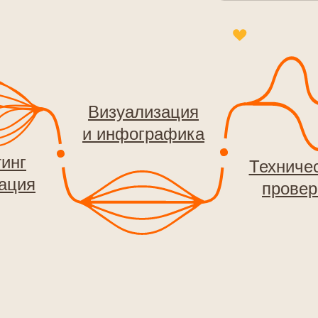
Визуализация
и инфографика
инг
Техниче
ация
провер