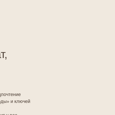
т,
дпочтение
оды» и ключей