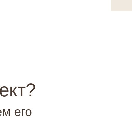
ект?
м его
!
|