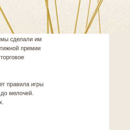
о мы сделали им
стижной премии
 торговое
ет правила игры
 до мелочей.
х.