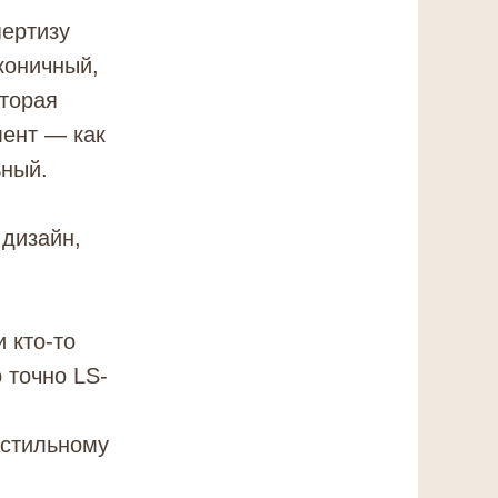
пертизу
коничный,
оторая
мент — как
ьный.
 дизайн,
 кто-то
 точно LS-
 стильному