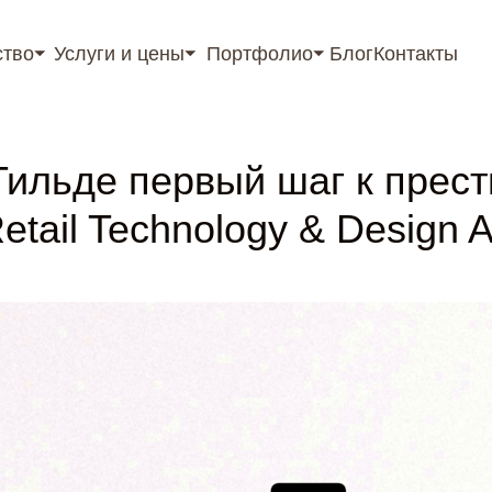
ство⏷
Услуги и цены⏷
Портфолио⏷
Блог
Контакты
rtant; top: 0; z-index: 9999; } }
Тильде первый шаг к прес
etail Technology & Design 