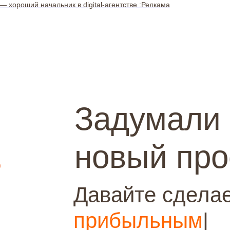
ороший начальник в digital-агентстве :Релкама
Задумали
новый про
Давайте сделае
конверсионным