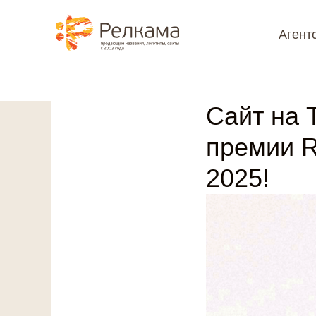
⮌ Назад
Агент
@media (max-width: 1199px) { #rec1098706601 { position: sticky !impo
Сайт на 
премии R
2025!