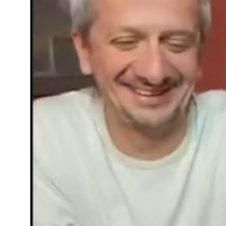
в два клика!
Связаться с нами
Агентство
Нейминг
Команда
Нейминг салона красоты
Партнёры
Нейминг юридической компании
Отзывы
Нейминг мебельной фирмы
Редакционная политика
Нейминг магазина
Портфолио
Оппозиционный нейминг
Нейминг ресторана
Создание сайтов
Нейминг бренда
Фирменный стиль
Нейминг агентства
Копирайтинг
недвижимости
Дизайн