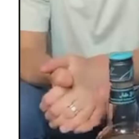
Нейминг интернет-магазина
Интернет-продвижение
Нейминг малого бизнеса
Копирайтинг
Интернет-продвижение
Разработка слогана
Контекстная реклама
Рекламные тексты
SERM — поисковая репутация
SMM — продвижение
Создание сайтов
в соцсетях
Разработка сайта на Тильде
SEO — оптимизация сайта
Разработка лендингов
GEO — продвижение
⭐
Разработка интернет-
магазинов
Дизайн
Разработка корпоративных
Дизайн инвестиционных тизеров
сайтов
Дизайн презентации
Фирменный стиль
Дизайн документации
Разработка брендбука
Дизайн сувенирной продукции
Разработка фирменного
Дизайн наружной рекламы
стиля
Дизайн полиграфии
Разработка логотипа
Блог
Контакты
Политика конфиденциальности
©
2003-2026
, Digital-агентство Релкама. Все права защищены