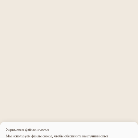
Связаться с нами
Агентство
Нейминг
Команда
Нейминг салона красоты
Партнёры
Нейминг юридической компании
Отзывы
Нейминг мебельной фирмы
Редакционная политика
Нейминг магазина
Портфолио
Оппозиционный нейминг
Нейминг ресторана
Создание сайтов
Нейминг бренда
Фирменный стиль
Нейминг агентства
Копирайтинг
недвижимости
Дизайн
Нейминг интернет-магазина
Интернет-продвижение
Нейминг малого бизнеса
Управление файлами cookie
Копирайтинг
Мы используем файлы cookie, чтобы обеспечить наилучший опыт
Интернет-продвижение