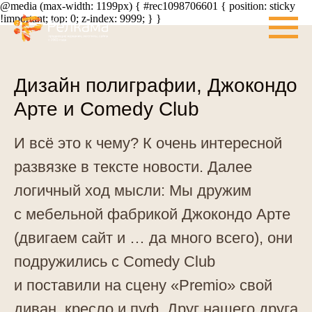
@media (max-width: 1199px) { #rec1098706601 { position: sticky
!important; top: 0; z-index: 9999; } }
Дизайн полиграфии, Джокондо
Арте и Comedy Club
И всё это к чему? К очень интересной
развязке в тексте новости. Далее
логичный ход мысли: Мы дружим
с мебельной фабрикой Джокондо Арте
(двигаем сайт и … да много всего), они
подружились с Comedy Club
и поставили на сцену «Premio» свой
диван, кресло и пуф. Друг нашего друга