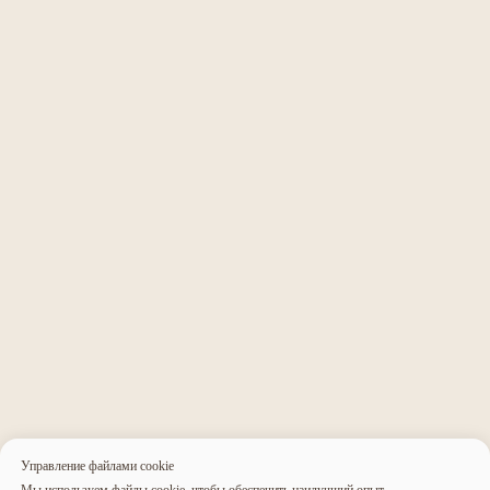
Заказать успех
в два клика!
Связаться с нами
Управление файлами cookie
Агентство
Нейминг