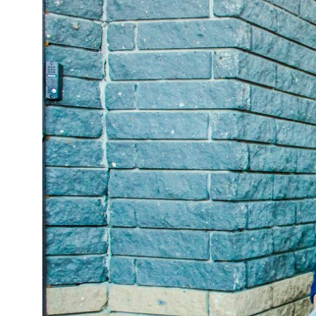
Заказать успех
в два клика!
Связаться с нами
Агентство
Нейминг
Команда
Нейминг салона красоты
Партнёры
Нейминг юридической компании
Отзывы
Нейминг мебельной фирмы
Редакционная политика
Нейминг магазина
Портфолио
Оппозиционный нейминг
Нейминг ресторана
Создание сайтов
Нейминг бренда
Фирменный стиль