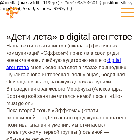
@media (max-width: 1199px) { #rec1098706601 { position: sticky
!important; top: 0; z-index: 9999; } }
«Дети лета» в digital агентстве
Наша секта позитивистов (школа эффективных
коммуникаций «Эффком») приняла в свои ряды
новых членов. Учебную аудиторию нашего
digital
агентства
вновь освещал свет в глазах пришедших.
Публика снова интересная, волнующая, бодрящая.
Они ещё не знают, на какую дорожку ступили.
В поведении оранжевого Морфиуса (Александра
Бортняк) всё занятие читался немой посыл: «Шок
must go on».
Пока второй созыв «Эффкома» (кстати,
их позывной — «Дети лета») предвкушает оползень
позитива, знаний и умений, мы отчитаемся
по выпускному первой группы (позывной —
«Дыхание весны»).