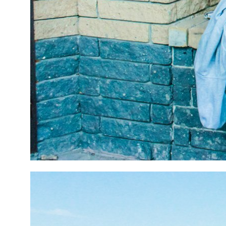
Нейминг агентства
Копирайтинг
недвижимости
Дизайн
Нейминг интернет-магазина
Интернет-продвижение
Нейминг малого бизнеса
Копирайтинг
Интернет-продвижение
Разработка слогана
Контекстная реклама
Рекламные тексты
SERM — поисковая репутация
SMM — продвижение
Создание сайтов
в соцсетях
Разработка сайта на Тильде
SEO — оптимизация сайта
Разработка лендингов
GEO — продвижение
⭐
Разработка интернет-
магазинов
Дизайн
Разработка корпоративных
Дизайн инвестиционных тизеров
сайтов
Дизайн презентации
Фирменный стиль
Дизайн документации
Разработка брендбука
Дизайн сувенирной продукции
Разработка фирменного
Дизайн наружной рекламы
стиля
Дизайн полиграфии
Разработка логотипа
Блог
Контакты
Политика конфиденциальности
©
2003-2026
, Digital-агентство Релкама. Все права защищены