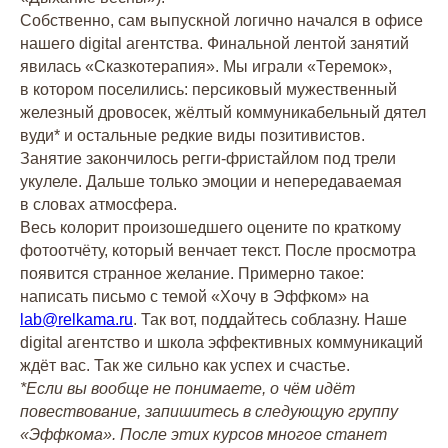
Собственно, сам выпускной логично начался в офисе
нашего digital агентства. Финальной лентой занятий
явилась «Сказкотерапия». Мы играли «Теремок»,
в котором поселились: персиковый мужественный
железный дровосек, жёлтый коммуникабельный дятел
вуди* и остальные редкие виды позитивистов.
Занятие закончилось регги-фристайлом под трели
укулеле. Дальше только эмоции и непередаваемая
в словах атмосфера.
Весь колорит произошедшего оцените по краткому
фотоотчёту, который венчает текст. После просмотра
появится странное желание. Примерно такое:
написать письмо с темой «Хочу в Эффком» на
lab@relkama.ru
. Так вот, поддайтесь соблазну. Наше
digital агентство и школа эффективных коммуникаций
ждёт вас. Так же сильно как успех и счастье.
*Если вы вообще не понимаете, о чём идёт
повествование, запишитесь в следующую группу
«Эффкома». После этих курсов многое станет