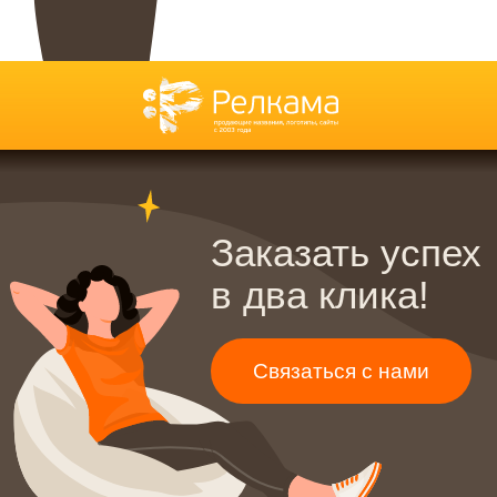
Разработка слогана
Контекстная реклама
Рекламные тексты
SERM — поисковая репутация
SMM — продвижение
Создание сайтов
в соцсетях
Разработка сайта на Тильде
SEO — оптимизация сайта
Разработка лендингов
GEO — продвижение
⭐
Разработка интернет-
магазинов
Дизайн
Разработка корпоративных
Дизайн инвестиционных тизеров
сайтов
Дизайн презентации
Фирменный стиль
Дизайн документации
Разработка брендбука
Дизайн сувенирной продукции
Разработка фирменного
Дизайн наружной рекламы
стиля
Дизайн полиграфии
Разработка логотипа
Блог
Контакты
Политика конфиденциальности
©
2003-2026
, Digital-агентство Релкама. Все права защищены