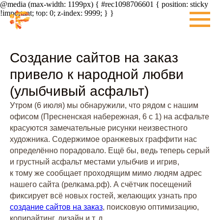
@media (max-width: 1199px) { #rec1098706601 { position: sticky
!important; top: 0; z-index: 9999; } }
Создание сайтов на заказ
привело к народной любви
(улыбчивый асфальт)
Утром (6 июля) мы обнаружили, что рядом с нашим
офисом (Пресненская набережная, 6 с 1) на асфальте
красуются замечательные рисунки неизвестного
художника. Содержимое оранжевых граффити нас
определённо порадовало. Ещё бы, ведь теперь серый
и грустный асфальт местами улыбчив и игрив,
к тому же сообщает проходящим мимо людям адрес
нашего сайта (релкама.рф). А счётчик посещений
фиксирует всё новых гостей, желающих узнать про
создание сайтов на заказ
, поисковую оптимизацию,
копирайтинг, дизайн и т. д.