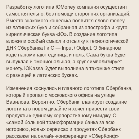
Разработку логотипа ЮMoney компания осуществит
самостоятельно, без помощи сторонних организаций.
Вместо знакомого кошелька появится слово money
из латинских букв и собранная из апострофа и круга
кириллическая буква «Ю». В создание логотипа
вложили особый смысл и отсылку к технологической
ДНК Сбербанка I и O — Input / Output. О бинарном
коде напоминают единица и ноль. Сама буква будет
выпуклая и эмоциональная, а круг символизирует
монету. ЮKassa будет выполнена в таком же стиле
с разницей в латинских буквах.
Изменения коснулись и главного логотипа Сбербанка,
который пропал с московского офиса на улице
Вавилова. Вероятно, Сбербанк планирует создание
логотипа в новом дизайне и хочет привести свои
продукты к единому корпоративному имиджу. О
«самой большой трансформации банка за всю
историю», новых сервисах и продуктах Сбербанк
расскажет на онлайн-конференции «СберКонф»