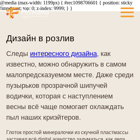
@media (max-width: 1199px) { #rec1098706601 { position: sticky
!important; top: 0; z-index: 9999; } }
Дизайн в розлив
Следы
интересного дизайна
, как
известно, можно обнаружить в самом
малопредсказуемом месте. Даже среди
пузырьков прозрачной шипучей
водички, которая с наступлением
весны всё чаще помогает охлаждать
пыл наших криэйтеров.
Глоток простой минералочки из скучной пластмассы
заставил всё digital агентство задуматься, как дела