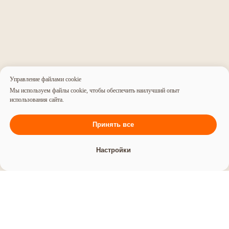
Разработка лендингов
GEO — продвижение
⭐
Разработка интернет-
магазинов
Дизайн
Разработка корпоративных
Дизайн инвестиционных тизеров
сайтов
Дизайн презентации
Фирменный стиль
Дизайн документации
Разработка брендбука
Дизайн сувенирной продукции
Разработка фирменного
Дизайн наружной рекламы
стиля
Управление файлами cookie
Дизайн полиграфии
Разработка логотипа
Мы используем файлы cookie, чтобы обеспечить наилучший опыт
Блог
использования сайта.
Контакты
Политика конфиденциальности
Принять все
©
2003-2026
, Digital-агентство Релкама. Все права защищены
Настройки