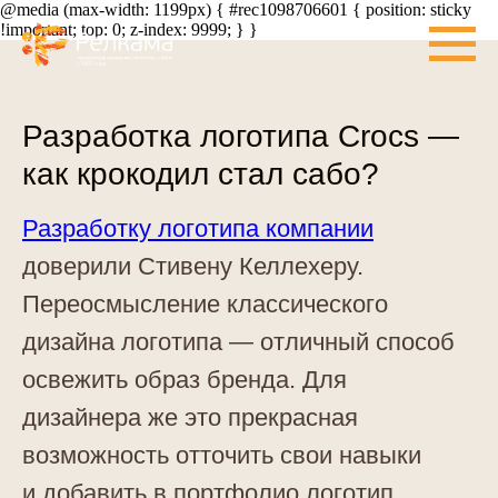
@media (max-width: 1199px) { #rec1098706601 { position: sticky
!important; top: 0; z-index: 9999; } }
Разработка логотипа Crocs —
как крокодил стал сабо?
Разработку логотипа компании
доверили Стивену Келлехеру.
Переосмысление классического
дизайна логотипа — отличный способ
освежить образ бренда. Для
дизайнера же это прекрасная
возможность отточить свои навыки
и добавить в портфолио логотип