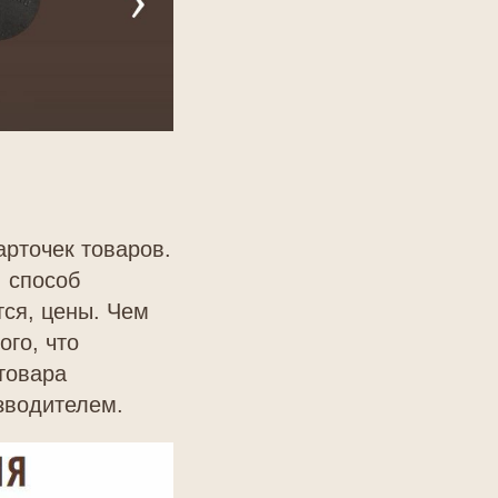
арточек товаров.
, способ
тся, цены. Чем
ого, что
 товара
зводителем.