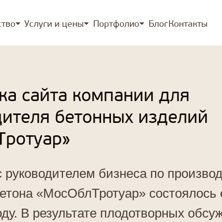
ство⏷
Услуги и цены⏷
Портфолио⏷
Блог
Контакты
rtant; top: 0; z-index: 9999; } }
ка сайта компании для
ителя бетонных изделий
Тротуар»
с руководителем бизнеса по производ
бетона «МосОблТротуар» состоялось
оду. В результате плодотворных обс