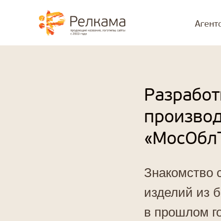
⮌ Назад
Агент
@media (max-width: 1199px) { #rec1098706601 { position: sticky !impo
Разработ
производ
«МосОбл
Знакомство 
изделий из 
в прошлом г