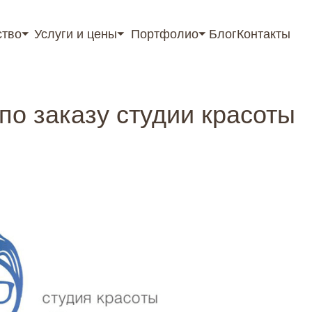
ство⏷
Услуги и цены⏷
Портфолио⏷
Блог
Контакты
rtant; top: 0; z-index: 9999; } }
по заказу студии красоты