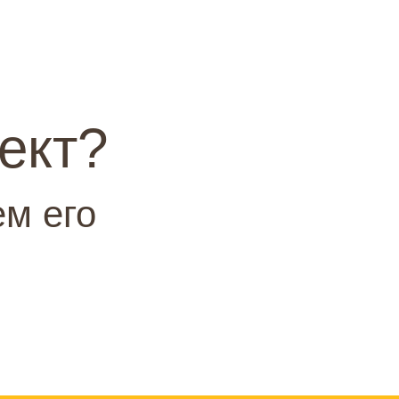
ект?
м его