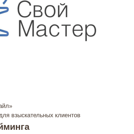
айл»
для взыскательных клиентов
йминга