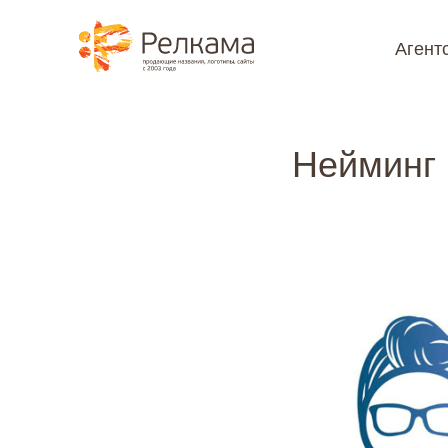
⮌ Назад
Агент
@media (max-width: 1199px) { #rec1098706601 { position: sticky !impo
Нейминг 