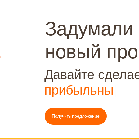
Задумали
новый про
Давайте сделае
к
|
Получить предложение