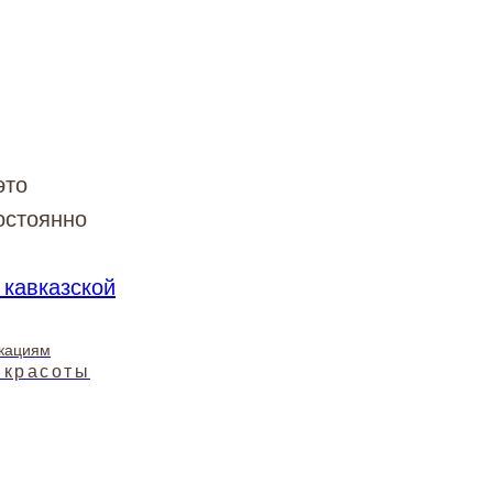
это
остоянно
.
 кавказской
икациям
 красоты