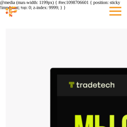
@media (max-width: 1199px) { #rec1098706601 { position: sticky
!important; top: 0; z-index: 9999; } }