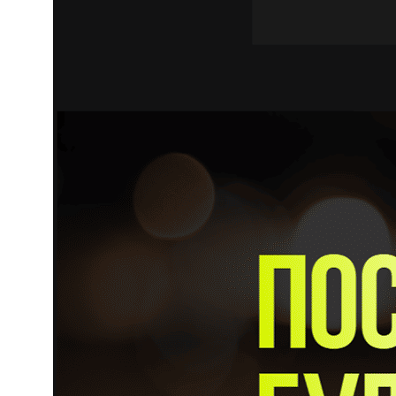
Заказать успех
в два клика!
Связаться с нами
Агентство
Нейминг
Команда
Нейминг салона красоты
Партнёры
Нейминг юридической компании
Отзывы
Нейминг мебельной фирмы
Редакционная политика
Нейминг магазина
Портфолио
Оппозиционный нейминг
Нейминг ресторана