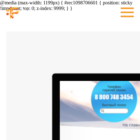
@media (max-width: 1199px) { #rec1098706601 { position: sticky
!important; top: 0; z-index: 9999; } }