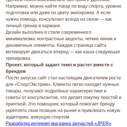
в два клика!
Например, можно найти товар по виду спорта, уровню
подготовки или даже по цвету экипировки. А если
Связаться с нами
нужна помощь, консультант всегда на связи — как
личный тренер в кармане.
Дизайн выполнен в стиле современного
минимализма: контрастные акценты, четкие линии и
динамичные элементы. Каждая страница сайта
мотивирует двигаться вперед — как ваша следующая
тренировка.
Проект, который задает темп и растет вместе с
брендом
Агентство
Нейминг
После запуска сайт стал настоящим двигателем роста
Команда
Нейминг салона красоты
для «СпортЭкстрим». Клиенты легко находят нужные
Партнёры
Нейминг юридической компании
Отзывы
товары, получают подробные характеристики и
Нейминг мебельной фирмы
Редакционная политика
советы от консультантов, что делает покупку простой и
Нейминг магазина
Портфолио
Оппозиционный нейминг
приятной. Это помощник, который помогает бренду
Нейминг ресторана
Создание сайтов
укреплять свои позиции на рынке и привлекать новую
Нейминг бренда
Фирменный стиль
аудиторию, живущую спортом.
Нейминг агентства
Копирайтинг
недвижимости
Разработка интернет-магазина запчастей «JPER»
Дизайн
Нейминг интернет-магазина