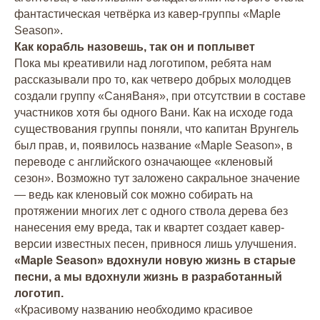
фантастическая четвёрка из кавер-группы «Maple
Season».
Как корабль назовешь, так он и поплывет
Пока мы креативили над логотипом, ребята нам
рассказывали про то, как четверо добрых молодцев
создали группу «СаняВаня», при отсутствии в составе
участников хотя бы одного Вани. Как на исходе года
существования группы поняли, что капитан Врунгель
был прав, и, появилось название «Maple Season», в
переводе с английского означающее «кленовый
сезон». Возможно тут заложено сакральное значение
— ведь как кленовый сок можно собирать на
протяжении многих лет с одного ствола дерева без
нанесения ему вреда, так и квартет создает кавер-
версии известных песен, привнося лишь улучшения.
«Maple Season» вдохнули новую жизнь в старые
песни, а мы вдохнули жизнь в разработанный
логотип.
«Красивому названию необходимо красивое