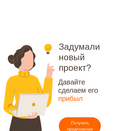
Заказать успех
в два клика!
Связаться с нами
Задумали
новый
проект?
Давайте
сделаем его
|
Агентство
Нейминг
Команда
Нейминг салона красоты
Партнёры
Нейминг юридической компании
Отзывы
Нейминг мебельной фирмы
Редакционная политика
Получить
Нейминг магазина
Портфолио
Оппозиционный нейминг
предложение