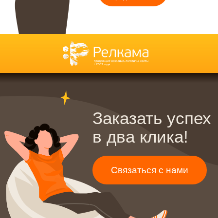
Нейминг ресторана
Создание сайтов
Нейминг бренда
Фирменный стиль
Нейминг агентства
Копирайтинг
недвижимости
Дизайн
Нейминг интернет-магазина
Интернет-продвижение
Нейминг малого бизнеса
Копирайтинг
Интернет-продвижение
Разработка слогана
Контекстная реклама
Рекламные тексты
SERM — поисковая репутация
SMM — продвижение
Создание сайтов
в соцсетях
Разработка сайта на Тильде
SEO — оптимизация сайта
Разработка лендингов
GEO — продвижение
⭐
Разработка интернет-
магазинов
Дизайн
Разработка корпоративных
Дизайн инвестиционных тизеров
сайтов
Дизайн презентации
Фирменный стиль
Дизайн документации
Разработка брендбука
Дизайн сувенирной продукции
Разработка фирменного
Дизайн наружной рекламы
стиля
Дизайн полиграфии
Разработка логотипа
Блог
Контакты
Политика конфиденциальности