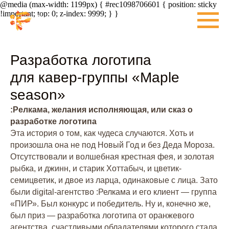
@media (max-width: 1199px) { #rec1098706601 { position: sticky
!important; top: 0; z-index: 9999; } }
Разработка логотипа
для кавер-группы «Maple
season»
:Релкама, желания исполняющая, или сказ о
разработке логотипа
Эта история о том, как чудеса случаются. Хоть и
произошла она не под Новый Год и без Деда Мороза.
Отсутствовали и волшебная крестная фея, и золотая
рыбка, и джинн, и старик Хоттабыч, и цветик-
семицветик, и двое из ларца, одинаковые с лица. Зато
были digital-агентство :Релкама и его клиент — группа
«ПИР». Был конкурс и победитель. Ну и, конечно же,
был приз — разработка логотипа от оранжевого
агентства, счастливыми обладателями которого стала