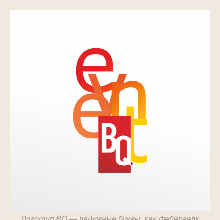
Логотип BQ — радужные буквы, как фейерверк