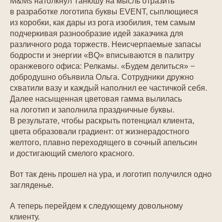
M&Ms натолкнул Танюшу на мысль отразить
в разработке логотипа буквы EVENT, сыплющиеся
из коробки, как дары из рога изобилия, тем самым
подчеркивая разнообразие идей заказчика для
различного рода торжеств. Неисчерпаемые запасы
бодрости и энергии «BQ» вписываются в палитру
оранжевого офиса: Pелкамы. «Будем делиться» −
добродушно объявила Ольга. Сотрудники дружно
схватили вазу и каждый наполнил ее частичкой себя.
Далее насыщенная цветовая гамма вылилась
на логотип и заполнила праздничные буквы.
В результате, чтобы раскрыть потенциал клиента,
цвета образовали градиент: от жизнерадостного
желтого, плавно переходящего в сочный апельсин
и достигающий смелого красного.
Вот так день прошел на ура, и логотип получился одно
загляденье.
А теперь перейдем к следующему довольному
клиенту.