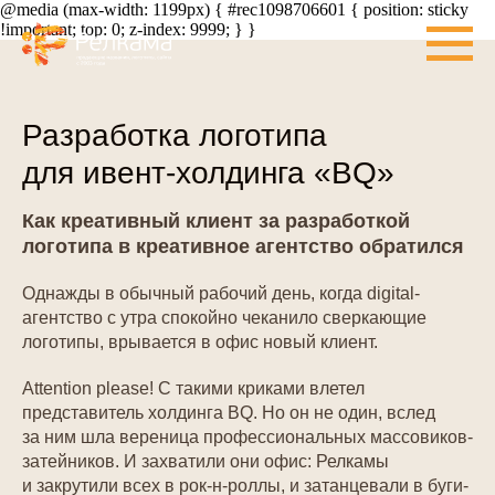
@media (max-width: 1199px) { #rec1098706601 { position: sticky
!important; top: 0; z-index: 9999; } }
Разработка логотипа
для ивент-холдинга «BQ»
Как креативный клиент за разработкой
логотипа в креативное агентство обратился
Однажды в обычный рабочий день, когда digital-
aгентство с утра спокойно чеканило сверкающие
логотипы, врывается в офис новый клиент.
Attention please! С такими криками влетел
представитель холдинга BQ. Но он не один, вслед
за ним шла вереница профессиональных массовиков-
затейников. И захватили они офис: Релкамы
и закрутили всех в рок-н-роллы, и затанцевали в буги-