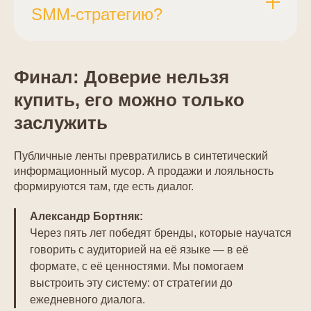
целевая аудитория, какие форматы она
SMM-стратегию?
потребляет. Затем — выделите ядро
лояльности и предложите ему приватный
формат с дополнительной ценностью.
GEO усиливает видимость экспертного
Финал: Доверие нельзя
Дальше — масштабируйте успешную
контента. Оптимизируйте заголовки,
купить, его можно только
модель, сохраняя личный контакт.
структуру и фактологию материалов так,
заслужить
чтобы нейросети могли их цитировать.
Связывайте публичные сигналы с
Публичные ленты превратились в синтетический
приватными точками контакта — это
информационный мусор. А продажи и лояльность
создаёт устойчивую экосистему
формируются там, где есть диалог.
присутствия.
Александр Бортняк:
Через пять лет победят бренды, которые научатся
говорить с аудиторией на её языке — в её
формате, с её ценностями. Мы помогаем
выстроить эту систему: от стратегии до
ежедневного диалога.