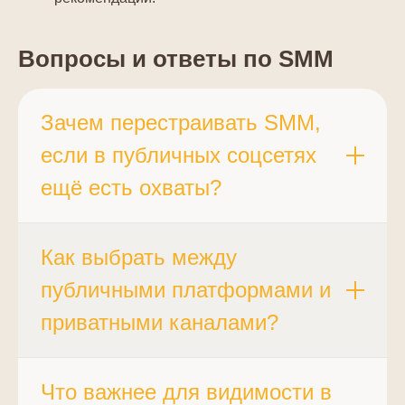
Вопросы и ответы по SMM
Зачем перестраивать SMM,
если в публичных соцсетях
ещё есть охваты?
Охваты есть, качество контакта
Как выбрать между
изменилось. Аудитория в публичных
публичными платформами и
лентах находится в режиме пассивного
приватными каналами?
потребления. В закрытых каналах люди
готовы к диалогу, возвращаются к
контенту, делятся с кругом доверия. Ваша
Работайте с обеими зонами, распределяя
Что важнее для видимости в