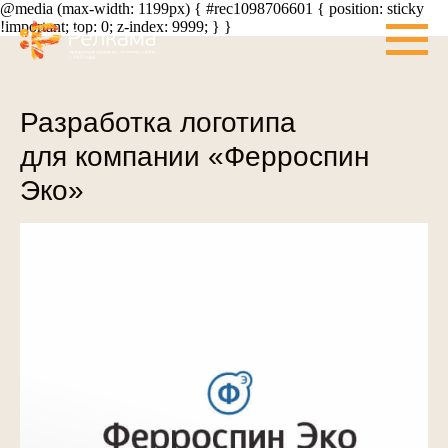
@media (max-width: 1199px) { #rec1098706601 { position: sticky
!important; top: 0; z-index: 9999; } }
Разработка логотипа
для компании «Ферроспин
Эко»