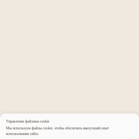
Заказать успех
в два клика!
Связаться с нами
Управление файлами cookie
Мы используем файлы cookie, чтобы обеспечить наилучший опыт
использования сайта.