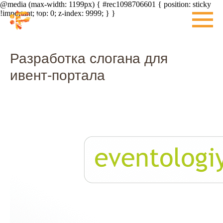
@media (max-width: 1199px) { #rec1098706601 { position: sticky
!important; top: 0; z-index: 9999; } }
Разработка слогана для
ивент-портала