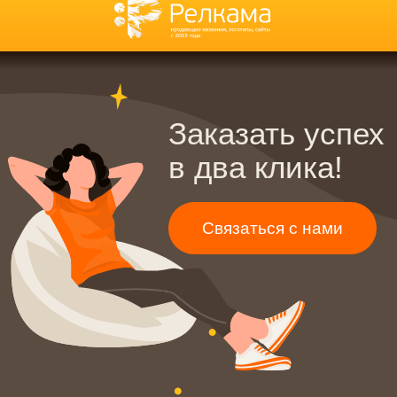
Нейминг интернет-магазина
Интернет-продвижение
Нейминг малого бизнеса
Копирайтинг
Интернет-продвижение
Разработка слогана
Контекстная реклама
Рекламные тексты
SERM — поисковая репутация
SMM — продвижение
Создание сайтов
в соцсетях
Разработка сайта на Тильде
SEO — оптимизация сайта
Разработка лендингов
GEO — продвижение
⭐
Разработка интернет-
магазинов
Дизайн
Разработка корпоративных
Дизайн инвестиционных тизеров
сайтов
Дизайн презентации
Фирменный стиль
Дизайн документации
Разработка брендбука
Дизайн сувенирной продукции
Разработка фирменного
Дизайн наружной рекламы
стиля
Дизайн полиграфии
Разработка логотипа
Блог
Контакты
Политика конфиденциальности
©
2003-2026
, Digital-агентство Релкама. Все права защищены