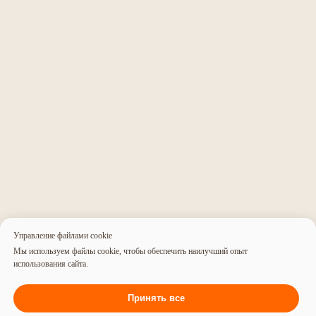
Заказать успех
в два клика!
Связаться с нами
Управление файлами cookie
Мы используем файлы cookie, чтобы обеспечить наилучший опыт
использования сайта.
Принять все