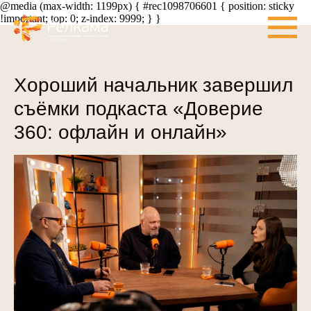
@media (max-width: 1199px) { #rec1098706601 { position: sticky
!important; top: 0; z-index: 9999; } }
Хороший начальник завершил
съёмки подкаста «Доверие
360: офлайн и онлайн»