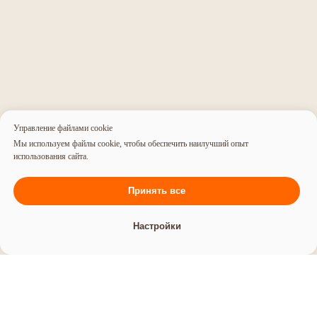
в два клика!
Связаться с нами
Управление файлами cookie
Мы используем файлы cookie, чтобы обеспечить наилучший опыт
использования сайта.
Агентство
Нейминг
Принять все
Команда
Нейминг салона красоты
Партнёры
Нейминг юридической компании
Отзывы
Настройки
Нейминг мебельной фирмы
Редакционная политика
Нейминг магазина
Портфолио
Оппозиционный нейминг
Нейминг ресторана
Создание сайтов
Нейминг бренда
Фирменный стиль
Нейминг агентства
Копирайтинг
недвижимости
Дизайн
Нейминг интернет-магазина