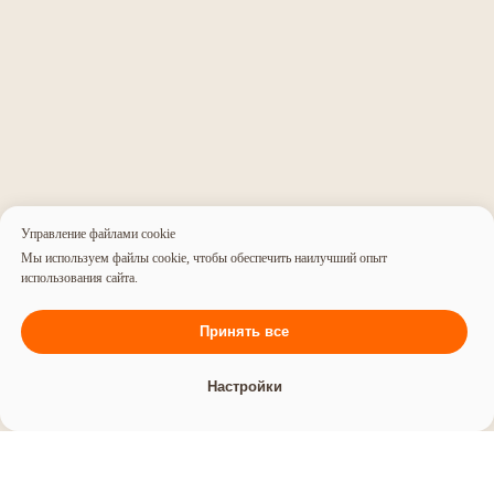
Заказать успех
в два клика!
Связаться с нами
Управление файлами cookie
Мы используем файлы cookie, чтобы обеспечить наилучший опыт
использования сайта.
Принять все
Настройки
Агентство
Нейминг
Команда
Нейминг салона красоты
Партнёры
Нейминг юридической компании