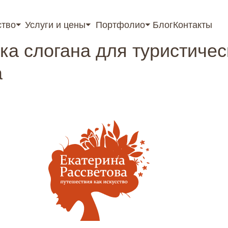
ство⏷
Услуги и цены⏷
Портфолио⏷
Блог
Контакты
rtant; top: 0; z-index: 9999; } }
ка слогана для туристичес
а