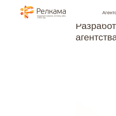
⮌ Назад
Агент
@media (max-width: 1199px) { #rec1098706601 { position: sticky !impo
Разработ
агентств