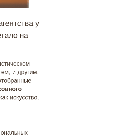
агентства у
тало на
истическом
ем, и другим.
отобранные
ховного
как искусство.
иональных