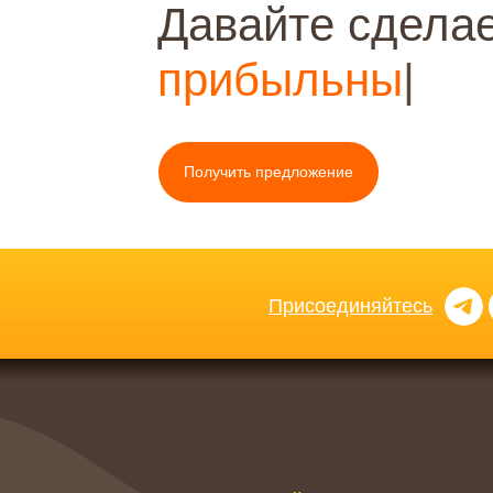
Давайте сделае
к
|
Получить предложение
Присоединяйтесь