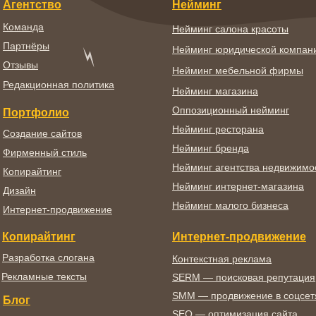
Агентство
Нейминг
Команда
Нейминг салона красоты
Партнёры
Нейминг юридической компан
Отзывы
Нейминг мебельной фирмы
Редакционная политика
Нейминг магазина
Оппозиционный нейминг
Портфолио
Нейминг ресторана
Создание сайтов
Нейминг бренда
Фирменный стиль
Нейминг агентства недвижимо
Копирайтинг
Нейминг интернет-магазина
Дизайн
Нейминг малого бизнеса
Интернет-продвижение
Копирайтинг
Интернет-продвижение
Разработка слогана
Контекстная реклама
Рекламные тексты
SERM — поисковая репутация
SMM — продвижение в соцсет
Блог
SEO — оптимизация сайта