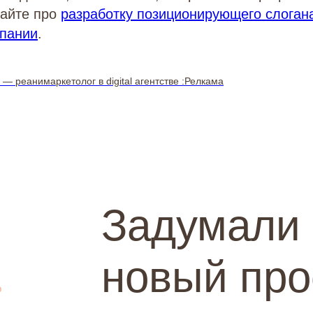
тайте про
разработку позиционирующего слоган
мпании
.
— реанимаркетолог в digital агентстве :Релкама
Задумали
новый про