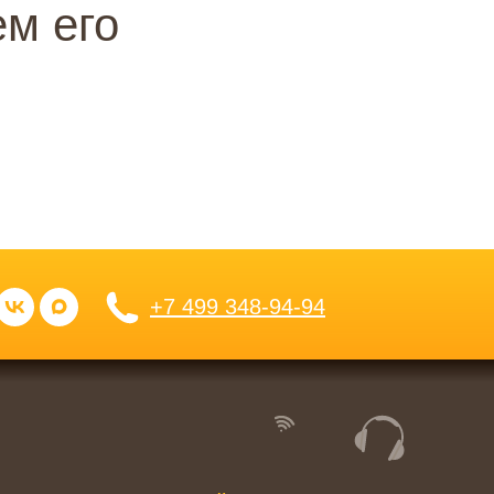
м его
+7 499 348-94-94