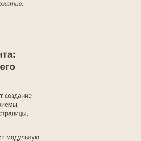
пожатие.
нта:
сего
т создание
риемы,
страницы,
ют модульную