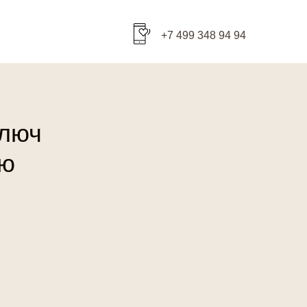
+7 499 348 94 94
ключ
ию