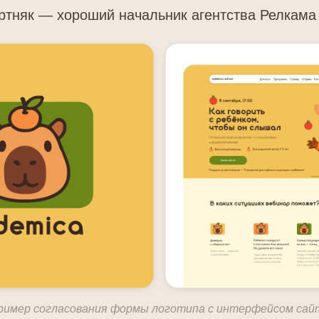
ртняк — хороший начальник агентства Релкама
ример согласования формы логотипа с интерфейсом сай