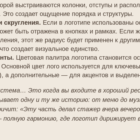
оторой выстраиваются колонки, отступы и распо
. Это создает ощущение порядка и структуры.
и скругления.
Если в логотипе использованы о
ожет быть отражена в кнопках и рамках. Если ж
гления, этот же радиус будет применен к други
что создает визуальное единство.
енты.
Цветовая палитра логотипа становится о
. Основной цвет лого используется для ключев
), а дополнительные — для акцентов и выделе
стема… Это когда вы входите в хороший рес
зывает одну и ту же историю: от меню до муз
ричит: «Эту часть делал стажер вчера вечер
 полную гармонию, где логотип дирижирует 