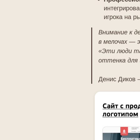
интегрирова
игрока на р
Внимание к д
в мелочах — 
«Эти люди та
оттенка для 
Денис Диков —