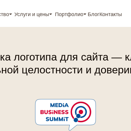
ство⏷
Услуги и цены⏷
Портфолио⏷
Блог
Контакты
rtant; top: 0; z-index: 9999; } }
ка логотипа для сайта — 
ьной целостности и довер