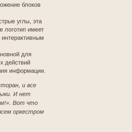
ложение блоков
стрые углы, эта
е логотип имеет
м интерактивным
сновной для
ых действий
ния информации.
торан, и все
ыки. И нет
ом!». Вот что
всем оркестром