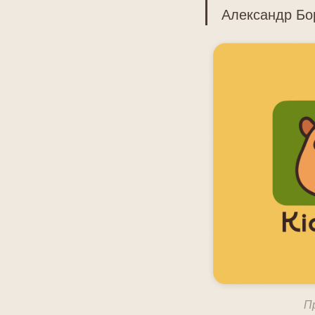
Александр Бо
П