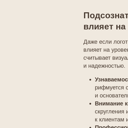
Подсознат
влияет на
Даже если логот
влияет на урове
считывает визу
и надежностью.
Узнаваемос
рифмуется с
и основател
Внимание к
скругления 
к клиентам 
Профессио