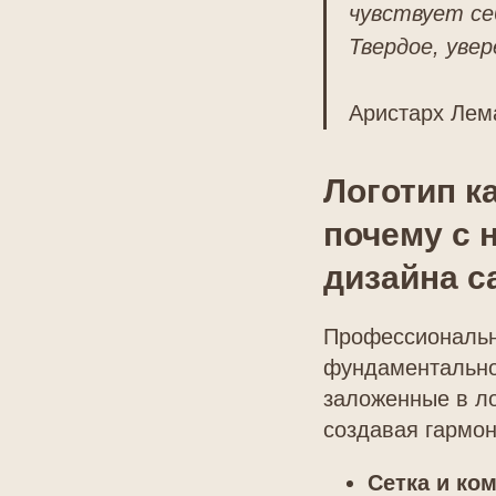
чувствует се
Твердое, увер
Аристарх Лем
Логотип к
почему с 
дизайна с
Профессиональна
фундаментально
заложенные в л
создавая гармон
Сетка и ко