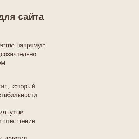
для сайта
чество напрямую
дсознательно
ом
ип, который
стабильности
омянутые
ом отношении
, логотип,