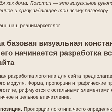
бя как дома. Логотип — это визуальное руко
енное и сразу задающее тон всему разговору.
анн наш реанимаркетолог
ак базовая визуальная конста
него начинается разработка в
айта
я разработка логотипа для сайта предполагае
го модуля. Форма, пропорции и графические п
оготипе, рифмуются с остальными элементами 
ичное и цельное впечатление.
мпозиция.
Пропорции логотипа часто определя