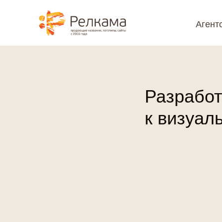
⮌ Назад
Агент
@media (max-width: 1199px) { #rec1098706601 { position: sticky !impo
Разработ
к визуал