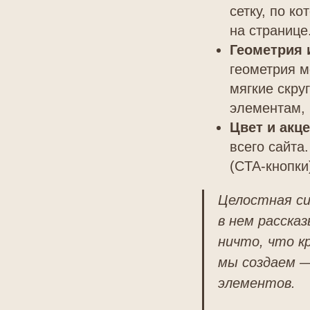
сетку, по к
на странице
Геометрия 
геометрия м
мягкие скру
элементам, 
Цвет и акц
всего сайта
(CTA-кнопки
Целостная си
в нем расска
ничто, что к
мы создаем —
элементов.