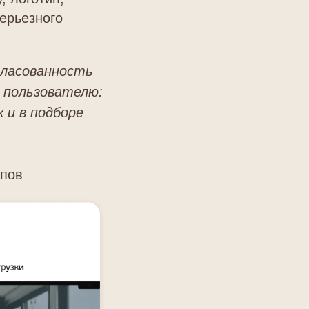
серьезного
гласованность
 пользователю:
 и в подборе
ипов