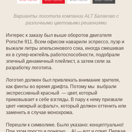
Варианты логотипа компании ALT Балаково с
различными цветовыми решениями
Интерес к заказу был выше оборотов двигателя
Porsche 911. Всем офисом наварили эспрессо, пуэр и
выжали литры апельсинового сока, иногда смешивая
их в супер-коктейль работоспособности, подобрали
эпичный динамичный плейлист, а затем сели за
разработку логотипа.
Логотип должен был привлекать внимание зрителя,
как финты во время дрифта. Потому мы выбрали
экспрессивный красный — цвет, который
приковывает к себе взгляды. В пару к нему призвали
цвет «мокрый асфальт», который должен оттенить или
заменить в случае монохрома.
Перешли к символике. Было указано: концептуально!
При этом просто и понятно… А! — вот и ответ. Первая