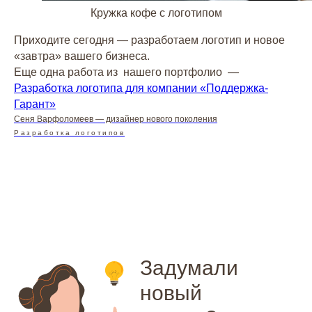
Создание сайтов
в соцсетях
Кружка кофе с логотипом
Разработка сайта на Тильде
SEO — оптимизация сайта
Разработка лендингов
GEO — продвижение
⭐
Приходите сегодня — разработаем логотип и новое
Разработка интернет-
магазинов
Дизайн
«завтра» вашего бизнеса.
Разработка корпоративных
Дизайн инвестиционных тизеров
Еще одна работа из нашего портфолио —
сайтов
Разработка логотипа для компании «Поддержка-
Дизайн презентации
Фирменный стиль
Дизайн документации
Гарант»
Разработка брендбука
Дизайн сувенирной продукции
Сеня Варфоломеев — дизайнер нового поколения
Разработка фирменного
Дизайн наружной рекламы
стиля
Разработка логотипов
Дизайн полиграфии
Разработка логотипа
Блог
Контакты
Политика конфиденциальности
©
2003-2026
, Digital-агентство Релкама. Все права защищены
Задумали
новый