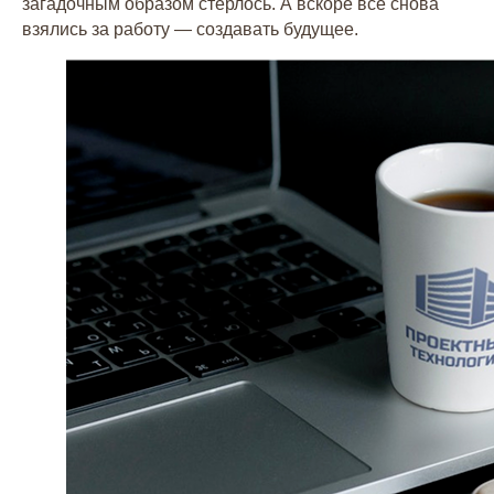
загадочным образом стёрлось. А вскоре все снова
взялись за работу — создавать будущее.
Агентство
Нейминг
Команда
Нейминг салона красоты
Партнёры
Нейминг юридической компании
Отзывы
Нейминг мебельной фирмы
Редакционная политика
Нейминг магазина
Портфолио
Оппозиционный нейминг
Нейминг ресторана
Создание сайтов
Нейминг бренда
Фирменный стиль
Нейминг агентства
Копирайтинг
недвижимости
Дизайн
Нейминг интернет-магазина
Интернет-продвижение
Нейминг малого бизнеса
Копирайтинг
Интернет-продвижение
Разработка слогана
Контекстная реклама
Рекламные тексты
SERM — поисковая репутация
SMM — продвижение