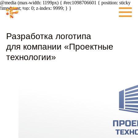
@media (max-width: 1199px) { #rec1098706601 { position: sticky
!important; top: 0; z-index: 9999; } }
Разработка логотипа
для компании «Проектные
технологии»