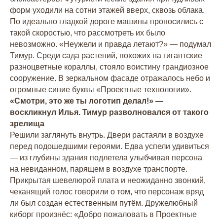
форм уходили на сотни этажей вверх, сквозь облака.
По идеально гладкой дороге машины проносились с
такой скоростью, что рассмотреть их было
невозможно. «Неужели и правда летают?» — подумал
Тимур. Среди сада растений, похожих на гигантские
разноцветные кораллы, стояло воистину грандиозное
сооружение. В зеркальном фасаде отражалось небо и
огромные синие буквы «Проектные технологии».
«Смотри, это же ты логотип делал!» —
воскликнул Илья. Тимур разволновался от такого
зрелища
Решили заглянуть внутрь. Двери растаяли в воздухе
перед подошедшими героями. Едва успели удивиться
— из глубины здания подлетела улыбчивая персона
на невиданном, парящем в воздухе транспорте.
Прикрытая шевелюрой плата и неожиданно звонкий,
чеканящий голос говорили о том, что персонаж вряд
ли был создан естественным путём. Дружелюбный
киборг произнёс: «Добро пожаловать в Проектные