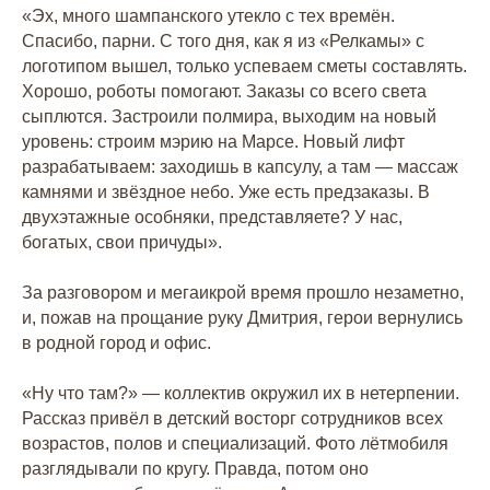
«Эх, много шампанского утекло с тех времён.
Спасибо, парни. С того дня, как я из «Релкамы» с
логотипом вышел, только успеваем сметы составлять.
Хорошо, роботы помогают. Заказы со всего света
сыплются. Застроили полмира, выходим на новый
уровень: строим мэрию на Марсе. Новый лифт
разрабатываем: заходишь в капсулу, а там — массаж
камнями и звёздное небо. Уже есть предзаказы. В
двухэтажные особняки, представляете? У нас,
богатых, свои причуды».
За разговором и мегаикрой время прошло незаметно,
и, пожав на прощание руку Дмитрия, герои вернулись
в родной город и офис.
Заказать успех
в два клика!
«Ну что там?» — коллектив окружил их в нетерпении.
Рассказ привёл в детский восторг сотрудников всех
возрастов, полов и специализаций. Фото лётмобиля
Связаться с нами
разглядывали по кругу. Правда, потом оно