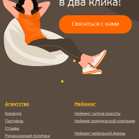
Разработка сайта на Тильде
SEO — оптимизация сайта
Разработка лендингов
GEO — продвижение
⭐
Разработка интернет-
магазинов
Дизайн
Разработка корпоративных
Дизайн инвестиционных тизеров
сайтов
Дизайн презентации
Фирменный стиль
Дизайн документации
Разработка брендбука
Дизайн сувенирной продукции
Разработка фирменного стиля
Дизайн наружной рекламы
Дизайн полиграфии
Разработка логотипа
Блог
Контакты
Политика конфиденциальности
©
2003-2026
, Digital-агентство Релкама. Все права защищены