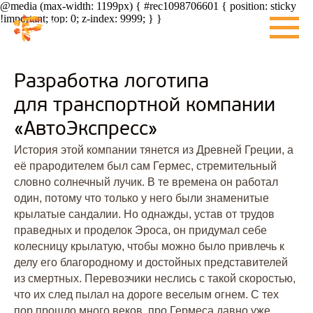
@media (max-width: 1199px) { #rec1098706601 { position: sticky
!important; top: 0; z-index: 9999; } }
Разработка логотипа
для транспортной компании
«АвтоЭкспресс»
История этой компании тянется из Древней Греции, а
её прародителем был сам Гермес, стремительный
словно солнечный лучик. В те времена он работал
один, потому что только у него были знаменитые
крылатые сандалии. Но однажды, устав от трудов
праведных и проделок Эроса, он придумал себе
колесницу крылатую, чтобы можно было привлечь к
делу его благородному и достойных представителей
из смертных. Перевозчики неслись с такой скоростью,
что их след пылал на дороге веселым огнем. С тех
пор прошло много веков, про Гермеса давно уже