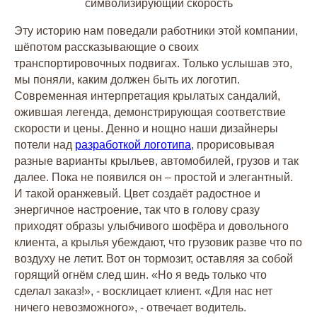
символизирующий скорость
Эту историю нам поведали работники этой компании,
шёпотом рассказывающие о своих
транспортировочных подвигах. Только услышав это,
мы поняли, каким должен быть их логотип.
Современная интерпретация крылатых сандалий,
ожившая легенда, демонстрирующая соответствие
скорости и цены. Денно и нощно наши дизайнеры
потели над
разработкой логотипа
, прорисовывая
разные варианты крыльев, автомобилей, грузов и так
далее. Пока не появился он – простой и элегантный.
И такой оранжевый. Цвет создаёт радостное и
энергичное настроение, так что в голову сразу
приходят образы улыбчивого шофёра и довольного
клиента, а крылья убеждают, что грузовик разве что по
воздуху не летит. Вот он тормозит, оставляя за собой
горящий огнём след шин. «Но я ведь только что
сделал заказ!», - восклицает клиент. «Для нас нет
ничего невозможного», - отвечает водитель.