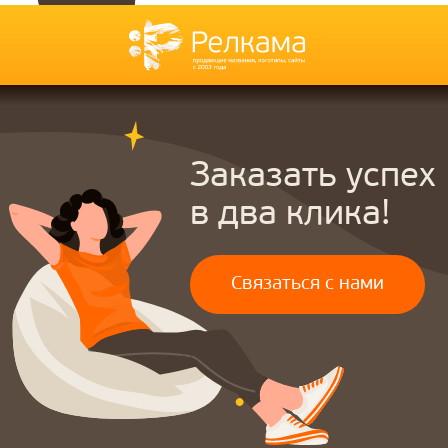
Дизайн инвестиционных тизеров
сайтов
Дизайн презентации
Фирменный стиль
Дизайн документации
Разработка брендбука
Дизайн сувенирной продукции
Разработка фирменного
Дизайн наружной рекламы
стиля
Дизайн полиграфии
Разработка логотипа
Блог
Контакты
Политика конфиденциальности
©
2003-2026
, Digital-агентство Релкама. Все права защищены