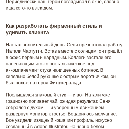
Периодически наш герой поглядывал в окно, словно
ища кого-то взглядом.
Как разработать фирменный стиль и
удивить клиента
Настал волнительный день: Сеня презентовал работу
Натали Чаотутти. Встав вместе с солнцем, он пришёл
в офис первым и нарядным. Коллеги застали его
напевающим что-то ностальгическое под
аккомпанемент стука начищенных ботинок. В
кипельно белой рубашке с острым воротничком, он
был похож на героя Фитцжеральда.
Послышался знакомый стук — и вот Натали уже
грациозно попивает чай, ожидая результат. Сеня
собрался с духом — и уверенным движением
развернул монитор к гостье. Воцарилось молчание.
Все увидели изящный кошачий профиль, искусно
созданный в Adobe Illustrator. На чёрно-белом