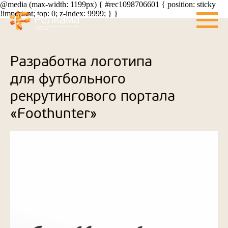
@media (max-width: 1199px) { #rec1098706601 { position: sticky
!important; top: 0; z-index: 9999; } }
Разработка логотипа
для футбольного
рекрутингового портала
«Foothunter»