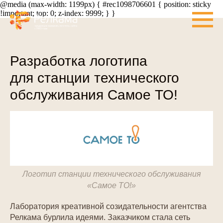
@media (max-width: 1199px) { #rec1098706601 { position: sticky
!important; top: 0; z-index: 9999; } }
Разработка логотипа
для станции технического
обслуживания Самое ТО!
Логотип станции технического обслуживания
«Самое ТО!»
Лаборатория креативной созидательности агентства
Релкама бурлила идеями. Заказчиком стала сеть