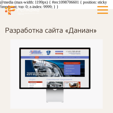
@media (max-width: 1199px) { #rec1098706601 { position: sticky
!important; top: 0; z-index: 9999; } }
Разработка сайта «Даниан»