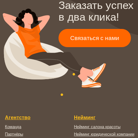
Отзывы
Нейминг мебельной фирмы
Редакционная политика
Нейминг магазина
Портфолио
Оппозиционный нейминг
Нейминг ресторана
Создание сайтов
Нейминг бренда
Фирменный стиль
Нейминг агентства
Копирайтинг
недвижимости
Дизайн
Нейминг интернет-магазина
Интернет-продвижение
Нейминг малого бизнеса
Копирайтинг
Интернет-продвижение
Разработка слогана
Контекстная реклама
Рекламные тексты
SERM — поисковая репутация
SMM — продвижение
Создание сайтов
в соцсетях
Разработка сайта на Тильде
SEO — оптимизация сайта
Разработка лендингов
GEO — продвижение
⭐
Разработка интернет-
магазинов
Дизайн
Разработка корпоративных
Дизайн инвестиционных тизеров
сайтов
Дизайн презентации
Фирменный стиль
Дизайн документации
Разработка брендбука
Дизайн сувенирной продукции
Разработка фирменного
Дизайн наружной рекламы
стиля
Дизайн полиграфии
Разработка логотипа